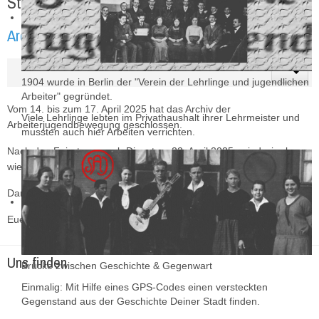
Startseite
Archiv schließt vom 14.-17.4.2025
1904 wurde in Berlin der "Verein der Lehrlinge und jugendlichen
Arbeiter" gegründet.
Vom 14. bis zum 17. April 2025 hat das Archiv der
Viele Lehrlinge lebten im Privathaushalt ihrer Lehrmeister und
Arbeiterjugendbewegung geschlossen.
mussten auch hier Arbeiten verrichten.
Nach den Feiertagen - ab Dienstag, 22. April 2025 - sind wir aber
wieder zu den üblichen Öffnungszeiten für euch da.
Danke für euer Verständnis und einige schöne, sonnige Tage!
Euer Archivteam
Uns finden
Brücke zwischen Geschichte & Gegenwart
Einmalig: Mit Hilfe eines GPS-Codes einen versteckten
Gegenstand aus der Geschichte Deiner Stadt finden.