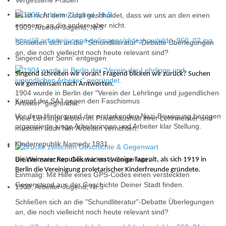
Vergessene Frauen
Es ist nicht dem Zufall geschuldet, dass wir uns an den einen
erinnern, an die andere aber nicht.
1909, Arbeiter-Jugend, Nr.5
http://j3.arbeiterjugend.de/images/slideshow/silde_960_02.jpg
Schließen sich an die "Schundliteratur"-Debatte Überlegungen
an, die noch vielleicht noch heute relevant sind?
Singend der Sonn' entgegen
Singend schreiten wir voran! Fragend blicken wir zurück?
Suchen
wir gemeinsam nach Antworten.
1904 wurde in Berlin der "Verein der Lehrlinge und jugendlichen
Kampf der SAJ gegen den Faschismus
Arbeiter" gegründet.
Vor dem Hintergrund der erstarkenden Nazi-Bewegung bezogen
Viele Lehrlinge lebten im Privathaushalt ihrer Lehrmeister und
organisierte junge Arbeiterinnen und Arbeiter klar Stellung.
mussten auch hier Arbeiten verrichten.
Kinderrepublik Namedy 1931
Brücke zwischen Geschichte & Gegenwart
Die Weimarer Republik war erst wenige Tage alt, als sich 1919 in
Berlin die Vereinigung proletarischer Kinderfreunde gründete.
Einmalig: Mit Hilfe eines GPS-Codes einen versteckten
Gegenstand aus der Geschichte Deiner Stadt finden.
1909, Arbeiter-Jugend, Nr.5
Schließen sich an die "Schundliteratur"-Debatte Überlegungen
an, die noch vielleicht noch heute relevant sind?